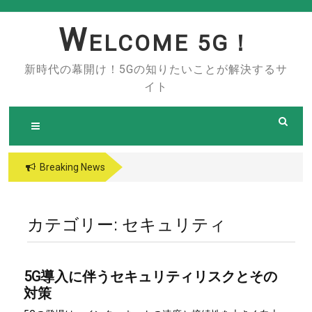
Skip
to
W
ELCOME 5G！
content
新時代の幕開け！5Gの知りたいことが解決するサ
イト
Breaking News
カテゴリー:
セキュリティ
5G導入に伴うセキュリティリスクとその
対策