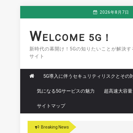
Skip
2026年8月7日
to
content
W
ELCOME 5G！
新時代の幕開け！5Gの知りたいことが解決す
サイト
5G導入に伴うセキュリティリスクとその
気になる5Gサービスの魅力
超高速大容量
サイトマップ
Breaking News