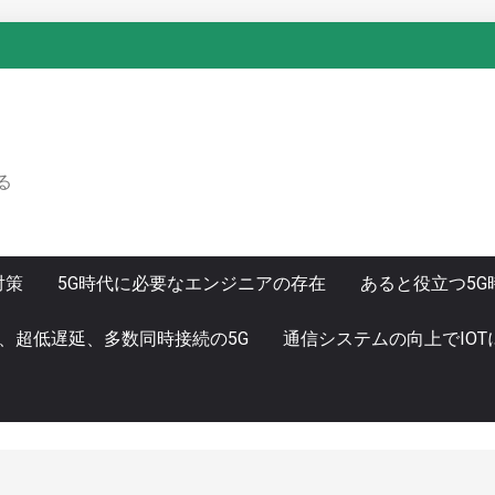
る
対策
5G時代に必要なエンジニアの存在
あると役立つ5G
、超低遅延、多数同時接続の5G
通信システムの向上でIO