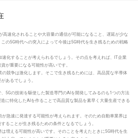
在
度が高速化されることや大容量の通信が可能になること、遅延が少な
この5G時代への突入によって今後は5G時代を生き残るための戦略
加速化することが考えられるでしょう。その点を考えれば、IT企業
投資が重要になる可能性が高いです。
業の競争は激化します。そこで生き残るためには、高品質な半導体
要があるでしょう。
、5Gの技術を駆使した製造専門のAIを開発してみるのも1つの方法
製造に特化したAIを作ることで高品質な製品を素早く大量生産できる
術が急速に発達する可能性が考えられます。そのため自動車業界は
発することが生き残るための条件となるでしょう。
分野は増える可能性が高いです。そのことを考えたときに5G時代を生