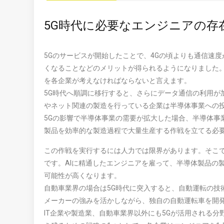
5G時代に必要なエンジニアの存
5Gのサービスが開始したことで、4Gの頃よりも通信速
くなることなどのメリットが得られるようになりました。
を各企業が考えなければならないと言えます。
5G時代へ順調に移行すると、さらにデータ通信の利用が
やネット関連の製造を行っている企業は半導体事業への
5Gの影響で半導体事業の需要が拡大した場合、半導体事
製品を効率的な製造過程で大量生産する作戦を立てる必
この作戦を実行するには人力では限界があります。そこで
です。AIに精通したエンジニアを雇って、半導体製品の
可能性が高くなります。
自動車業界の場合は5G時代に突入すると、自動運転の技
メーカーの強みを活かしながら、独自の自動運転車を開
IT企業や製造業、自動車業界以外にも5Gが活用される