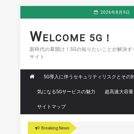
Skip
2026年8月9日
to
content
W
ELCOME 5G！
新時代の幕開け！5Gの知りたいことが解決す
サイト
5G導入に伴うセキュリティリスクとその
気になる5Gサービスの魅力
超高速大容量
サイトマップ
Breaking News