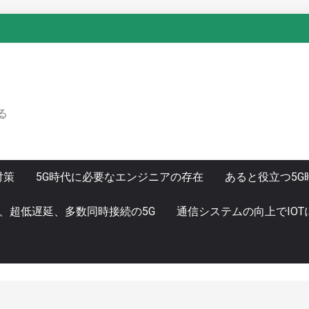
る
対策
5G時代に必要なエンジニアの存在
あると役立つ5G
、超低遅延、多数同時接続の5G
通信システムの向上でIO